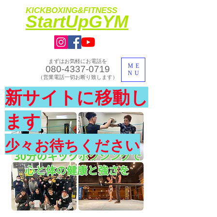
KICKBOXING&FITNESS
​StartUpGYM
まずはお気軽にお電話を
ME
080-4337-0719
NU
​（営業電話一切お断り致します）
​理想のカラダ・健康を手に入れよう
新サイトに移動し
​体験入会実施中
ます
少々お待ちください