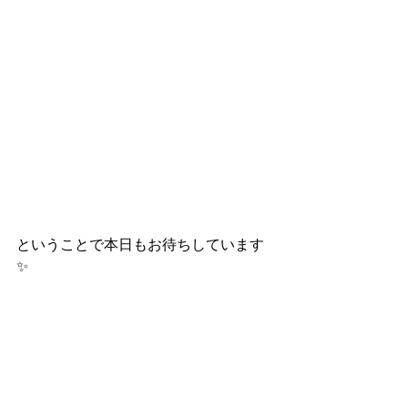
ということで本日もお待ちしています
✨
スタートアップジムホームページ
https://www.startupgym.net/