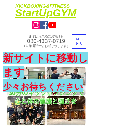
KICKBOXING&FITNESS
​StartUpGYM
まずはお気軽にお電話を
ME
080-4337-0719
NU
​（営業電話一切お断り致します）
​理想のカラダ・健康を手に入れよう
新サイトに移動し
​体験入会実施中
ます
少々お待ちください