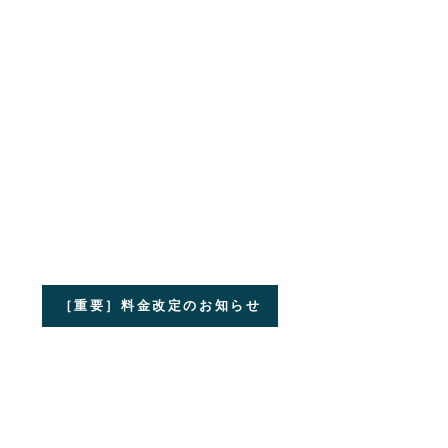
［重要］料金改定のお知らせ