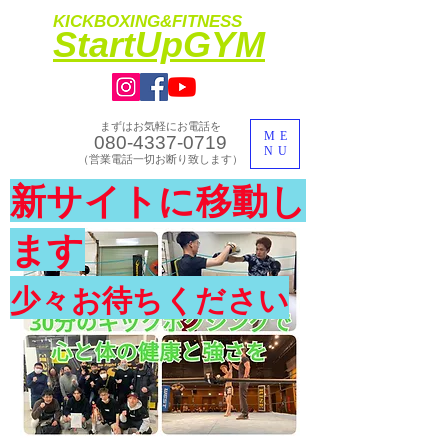
KICKBOXING&FITNESS
​StartUpGYM
まずはお気軽にお電話を
ME
080-4337-0719
NU
​（営業電話一切お断り致します）
​理想のカラダ・健康を手に入れよう
新サイトに移動し
​体験入会実施中
ます
少々お待ちください