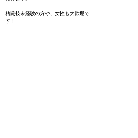
格闘技未経験の方や、女性も大歓迎で
す！
福岡市早良区と福岡市西区の境目にあ
りアクセス便利です！
詳しくはホームページをご覧くださ
い。
https://www.startupgym.net/
すべて表示
最新記事