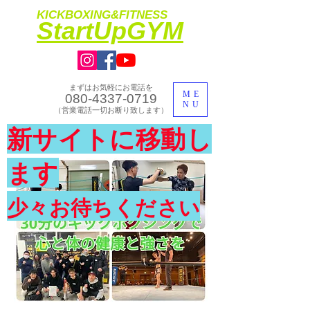
KICKBOXING&FITNESS
​StartUpGYM
まずはお気軽にお電話を
ME
080-4337-0719
NU
​（営業電話一切お断り致します）
​理想のカラダ・健康を手に入れよう
新サイトに移動し
​体験入会実施中
ます
少々お待ちください