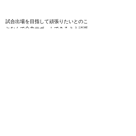
試合出場を目指して頑張りたいとのこ
となんで全力サポートできるよう頑張
りたいと思います！
スタートアップジムホームページ
https://www.startupgym.net/
すべて表示
最新記事