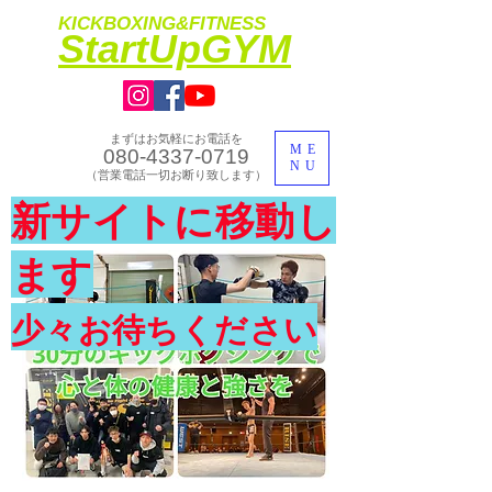
KICKBOXING&FITNESS
​StartUpGYM
まずはお気軽にお電話を
ME
080-4337-0719
NU
​（営業電話一切お断り致します）
​理想のカラダ・健康を手に入れよう
新サイトに移動し
​体験入会実施中
ます
少々お待ちください