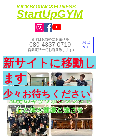
KICKBOXING&FITNESS
​StartUpGYM
まずはお気軽にお電話を
ME
080-4337-0719
NU
​（営業電話一切お断り致します）
​理想のカラダ・健康を手に入れよう
新サイトに移動し
​体験入会実施中
ます
少々お待ちください