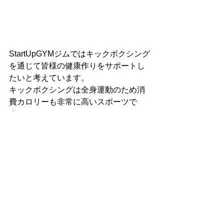
StartUpGYMジムではキックボクシング
を通じて皆様の健康作りをサポートし
たいと考えています。
キックボクシングは全身運動のため消
費カロリーも非常に高いスポーツで
す。
ダイエット・運動不足解消・フィット
ネスなど一人一人の目的に合わせてご
自身のペースでトレーニングしていた
だけます。
格闘技未経験の方や、女性も大歓迎で
す！
福岡市早良区と福岡市西区の境目にあ
りアクセス便利です！
体験入会実施中✨