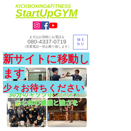
KICKBOXING&FITNESS
​StartUpGYM
まずはお気軽にお電話を
ME
080-4337-0719
NU
​（営業電話一切お断り致します）
​理想のカラダ・健康を手に入れよう
新サイトに移動し
​体験入会実施中
ます
少々お待ちください