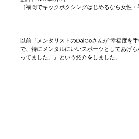
FITNESS
［福岡でキックボクシングはじめるなら女性・
pGYM
［重要］料金改定のお知らせ
理
以前『メンタリストのDaiGoさんが”幸福度
で、特にメンタルにいいスポーツとしてあげられる
ズ
イトに移動
​体
ス発散
ってました。』という紹介をしました。
！！
待ちください