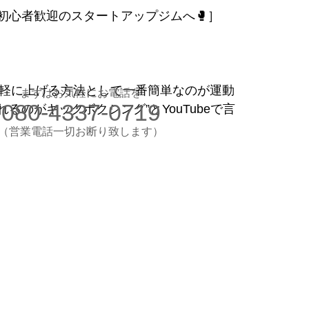
初心者歓迎のスタートアップジムへ🥊］
お気軽にお電話ください
080-4337-0719
（営業電話一切お断り）
想のカラダ・健康を手に入れよう
を手軽に上げる方法として一番簡単なのが運動
まずはお気軽にお電話を
080-4337-0719
のがキックボクシング”とYouTubeで言
します
験入会実施中
​（営業電話一切お断り致します）
​理想のカラダ・健康を手に入れよう