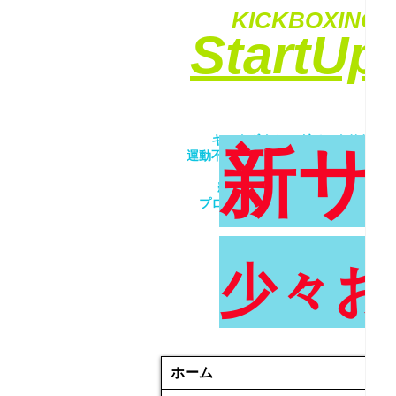
KICKBOXING&
​StartU
​キックボクシングでエクササイ
新サ
運動不足解消・ダイエット・ストレ
​女性・未経験者歓迎！！
親子で一緒にトレーニング！！
プロが優しく丁寧に指導致します
少々お
ホーム