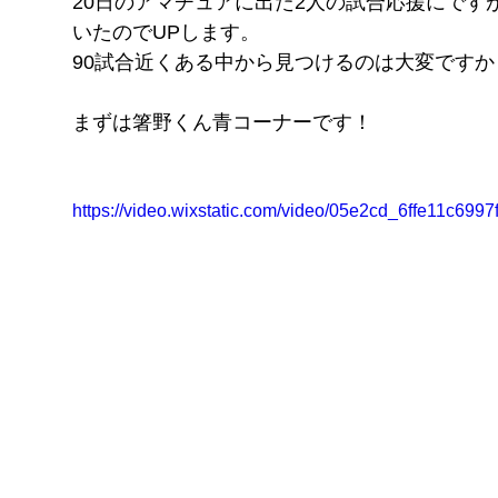
20日のアマチュアに出た2人の試合応援にで
FITNESS
いたのでUPします。
pGYM
90試合近くある中から見つけるのは大変ですか
［重要］料金改定のお知らせ
まずは箸野くん青コーナーです！
理
ズ
イトに移動
​体
ス発散
https://video.wixstatic.com/video/05e2cd_6ffe11c6
！！
待ちください