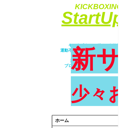
KICKBOXING&
​StartU
​キックボクシングでエクササイ
新サ
運動不足解消・ダイエット・ストレ
​女性・未経験者歓迎！！
親子で一緒にトレーニング！！
プロが優しく丁寧に指導致します
少々お
ホーム