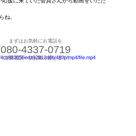
すが応援に来ていた会員さんから動画をいただ
お気軽にお電話ください
らね。
080-4337-0719
（営業電話一切お断り）
想のカラダ・健康を手に入れよう
まずはお気軽にお電話を
080-4337-0719
します
験入会実施中
997f4ca882056eda92012d6b/480p/mp4/file.mp4
​（営業電話一切お断り致します）
​理想のカラダ・健康を手に入れよう