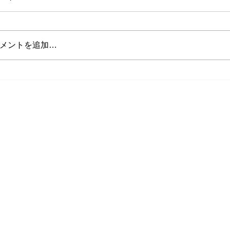
メントを追加…
山田インストラクターの投稿
将来インストラ