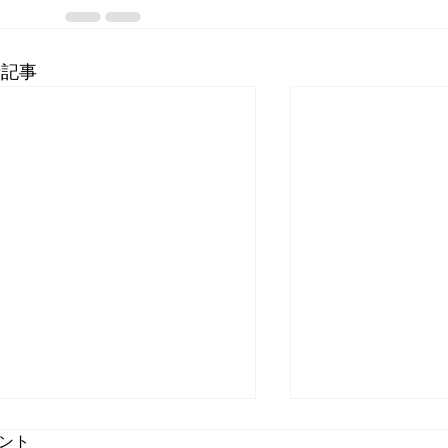
新記事
ント