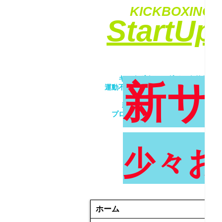
KICKBOXING&
​StartU
​キックボクシングでエクササイ
新サ
運動不足解消・ダイエット・ストレ
​女性・未経験者歓迎！！
親子で一緒にトレーニング！！
プロが優しく丁寧に指導致します
少々お
ホーム