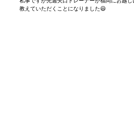
私事ですが先週矢口トレーナーが福岡にお越し
FITNESS
教えていただくことになりました😃
pGYM
［重要］料金改定のお知らせ
理
ズ
イトに移動
​体
ス発散
！！
待ちください