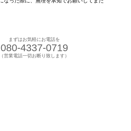
になった際に、無理を承知でお願いしてまた
お気軽にお電話ください
080-4337-0719
（営業電話一切お断り）
想のカラダ・健康を手に入れよう
まずはお気軽にお電話を
080-4337-0719
します
験入会実施中
​（営業電話一切お断り致します）
​理想のカラダ・健康を手に入れよう