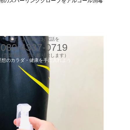
用のスパーリンググローブをアルコール消毒
お気軽にお電話ください
080-4337-0719
（営業電話一切お断り）
想のカラダ・健康を手に入れよう
まずはお気軽にお電話を
080-4337-0719
します
験入会実施中
​（営業電話一切お断り致します）
​理想のカラダ・健康を手に入れよう