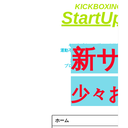
KICKBOXING&
​StartU
​キックボクシングでエクササイ
新サ
運動不足解消・ダイエット・ストレ
​女性・未経験者歓迎！！
親子で一緒にトレーニング！！
プロが優しく丁寧に指導致します
少々お
ホーム