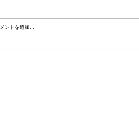
メントを追加…
山田インストラクターの投稿
将来インストラ