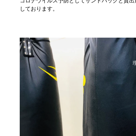
コロナウイルス予防としてサンドバッグと貸出
FITNESS
しております。
pGYM
［重要］料金改定のお知らせ
理
ズ
イトに移動
​体
ス発散
！！
待ちください