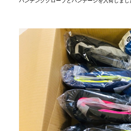
パンチンググローブとバンテージを入荷しまし
FITNESS
pGYM
［重要］料金改定のお知らせ
理
ズ
イトに移動
​体
ス発散
！！
待ちください