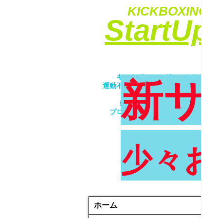
KICKBOXING&
​StartU
​キックボクシングでエクササイ
新サ
運動不足解消・ダイエット・ストレ
​女性・未経験者歓迎！！
親子で一緒にトレーニング！！
プロが優しく丁寧に指導致します
少々お
ホーム