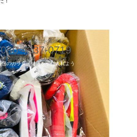
た！
お気軽にお電話ください
080-4337-0719
（営業電話一切お断り）
想のカラダ・健康を手に入れよう
まずはお気軽にお電話を
080-4337-0719
します
験入会実施中
​（営業電話一切お断り致します）
​理想のカラダ・健康を手に入れよう