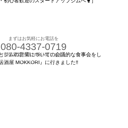
・初心者歓迎のスタートアップジムへ🥊］
お気軽にお電話ください
080-4337-0719
（営業電話一切お断り）
想のカラダ・健康を手に入れよう
まずはお気軽にお電話を
080-4337-0719
します
験入会実施中
とジムの営業についての会議的な食事会をし
​（営業電話一切お断り致します）
​理想のカラダ・健康を手に入れよう
屋 MOKKORI』に行きました‼️