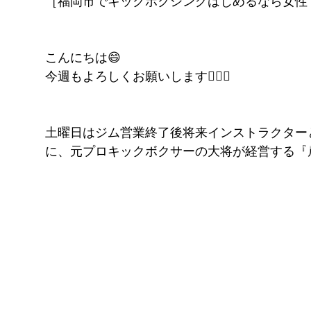
［福岡市でキックボクシングはじめるなら女性
FITNESS
pGYM
［重要］料金改定のお知らせ
こんにちは😄
今週もよろしくお願いします🙇🏻‍♂️
理
ズ
イトに移動
​体
ス発散
土曜日はジム営業終了後将来インストラクター
に、元プロキックボクサーの大将が経営する『居酒
！！
待ちください