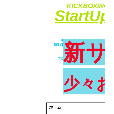
KICKBOXING&
​StartU
​キックボクシングでエクササイ
新サ
運動不足解消・ダイエット・ストレ
​女性・未経験者歓迎！！
親子で一緒にトレーニング！！
プロが優しく丁寧に指導致します
少々お
ホーム