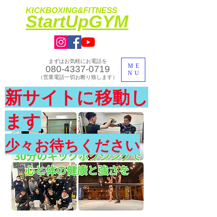
KICKBOXING&FITNESS
​StartUpGYM
まずはお気軽にお電話を
ME
080-4337-0719
NU
​（営業電話一切お断り致します）
​理想のカラダ・健康を手に入れよう
新サイトに移動し
​体験入会実施中
ます
少々お待ちください