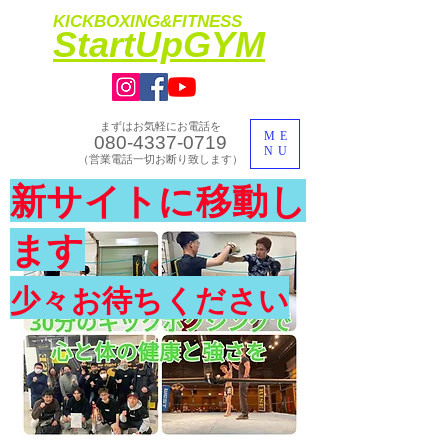
KICKBOXING&FITNESS
​StartUpGYM
まずはお気軽にお電話を
ME
080-4337-0719
NU
​（営業電話一切お断り致します）
​理想のカラダ・健康を手に入れよう
新サイトに移動し
​体験入会実施中
ます
少々お待ちください