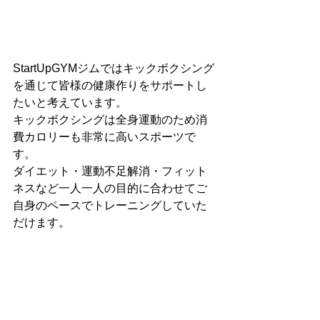
StartUpGYMジムではキックボクシング
を通じて皆様の健康作りをサポートし
たいと考えています。
キックボクシングは全身運動のため消
費カロリーも非常に高いスポーツで
す。
ダイエット・運動不足解消・フィット
ネスなど一人一人の目的に合わせてご
自身のペースでトレーニングしていた
だけます。
格闘技未経験の方や、女性も大歓迎で
す！
福岡市早良区と福岡市西区の境目にあ
りアクセス便利です！