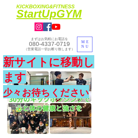
KICKBOXING&FITNESS
​StartUpGYM
まずはお気軽にお電話を
ME
080-4337-0719
NU
​（営業電話一切お断り致します）
​理想のカラダ・健康を手に入れよう
新サイトに移動し
​体験入会実施中
ます
少々お待ちください