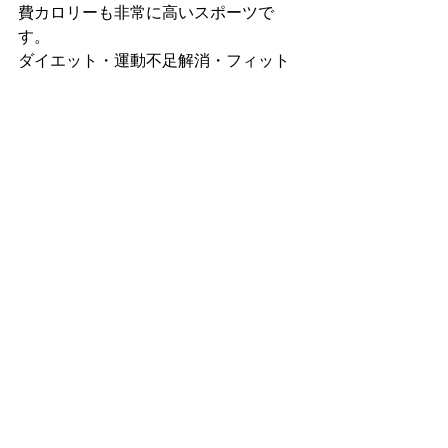
費カロリーも非常に高いスポーツで
す。
ダイエット・運動不足解消・フィット
ネスなど一人一人の目的に合わせてご
自身のペースでトレーニングしていた
だけます。
格闘技未経験の方や、女性も大歓迎で
す！
福岡市早良区と福岡市西区の境目にあ
りアクセス便利です！
すべて表示
最新記事