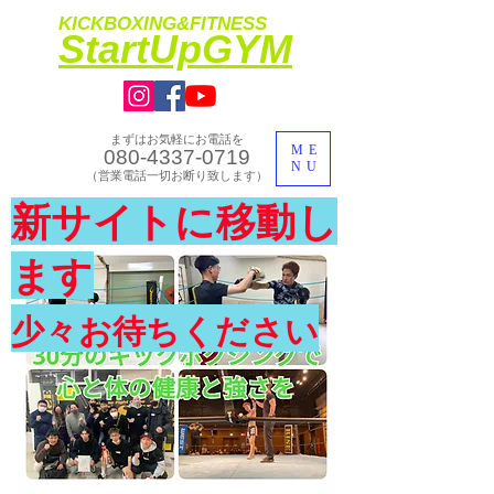
KICKBOXING&FITNESS
​StartUpGYM
まずはお気軽にお電話を
ME
080-4337-0719
NU
​（営業電話一切お断り致します）
​理想のカラダ・健康を手に入れよう
新サイトに移動し
​体験入会実施中
ます
少々お待ちください