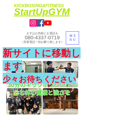
KICKBOXING&FITNESS
​StartUpGYM
まずはお気軽にお電話を
ME
080-4337-0719
NU
​（営業電話一切お断り致します）
​理想のカラダ・健康を手に入れよう
新サイトに移動し
​体験入会実施中
ます
少々お待ちください