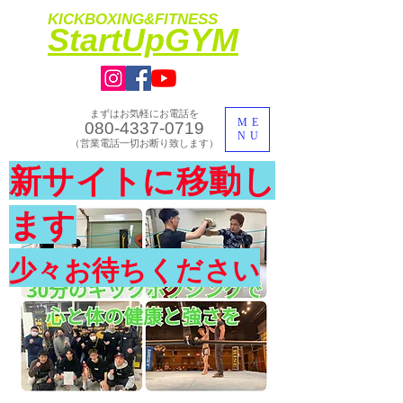
KICKBOXING&FITNESS
​StartUpGYM
まずはお気軽にお電話を
ME
080-4337-0719
NU
​（営業電話一切お断り致します）
​理想のカラダ・健康を手に入れよう
新サイトに移動し
​体験入会実施中
ます
少々お待ちください