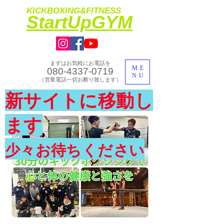
KICKBOXING&FITNESS
​StartUpGYM
まずはお気軽にお電話を
ME
080-4337-0719
NU
​（営業電話一切お断り致します）
​理想のカラダ・健康を手に入れよう
新サイトに移動し
​体験入会実施中
ます
少々お待ちください