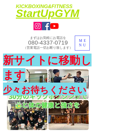
KICKBOXING&FITNESS
​StartUpGYM
まずはお気軽にお電話を
ME
080-4337-0719
NU
​（営業電話一切お断り致します）
​理想のカラダ・健康を手に入れよう
新サイトに移動し
​体験入会実施中
ます
少々お待ちください