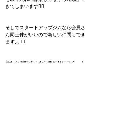
きてしまいます✌🏻
そしてスタートアップジムなら会員さ
ん同士仲がいいので新しい仲間もでき
ますよ👍🏻
新たな趣味作りや仲間作りにスタート
アップジムでキックボクシングをはじ
めてみませんか？
お気軽に見学・体験にお越し下さい✨
スタートアップジムホームページ
https://www.startupgym.net/