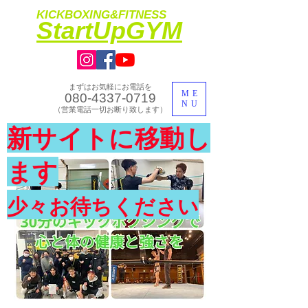
KICKBOXING&FITNESS
​StartUpGYM
まずはお気軽にお電話を
ME
080-4337-0719
NU
​（営業電話一切お断り致します）
​理想のカラダ・健康を手に入れよう
新サイトに移動し
​体験入会実施中
ます
少々お待ちください