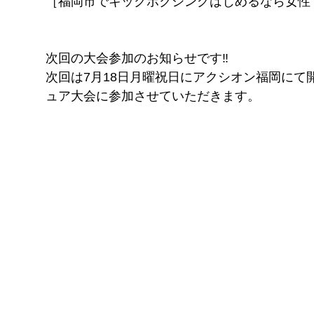
［福岡市でキックボクシングはじめるなら女性
FITNESS
pGYM
［重要］料金改定のお知らせ
次回の大会参加のお知らせです‼️
次回は7月18日月曜祝日にアクシオン福岡に
理
ュア大会に参加させていただきます。
ズ
イトに移動
​体
ス発散
！！
待ちください