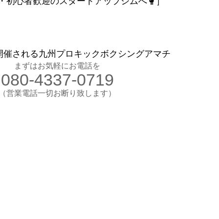
・初心者歓迎のスタートアップジムへ🥊］
お気軽にお電話ください
080-4337-0719
（営業電話一切お断り）
て開催される九州プロキックボクシングアマチ
想のカラダ・健康を手に入れよう
まずはお気軽にお電話を
080-4337-0719
します
験入会実施中
​（営業電話一切お断り致します）
​理想のカラダ・健康を手に入れよう