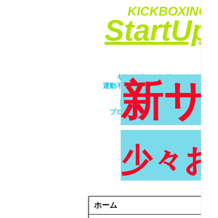
KICKBOXING&
​StartU
​キックボクシングでエクササイ
新サ
運動不足解消・ダイエット・ストレ
​女性・未経験者歓迎！！
親子で一緒にトレーニング！！
プロが優しく丁寧に指導致します
少々お
ホーム