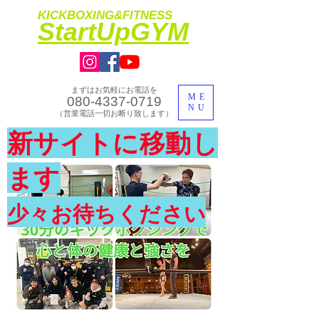
KICKBOXING&FITNESS
​StartUpGYM
まずはお気軽にお電話を
ME
080-4337-0719
NU
​（営業電話一切お断り致します）
​理想のカラダ・健康を手に入れよう
新サイトに移動し
​体験入会実施中
ます
少々お待ちください