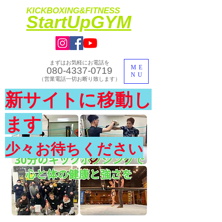
KICKBOXING&FITNESS
​StartUpGYM
まずはお気軽にお電話を
ME
080-4337-0719
NU
​（営業電話一切お断り致します）
​理想のカラダ・健康を手に入れよう
新サイトに移動し
​体験入会実施中
ます
少々お待ちください