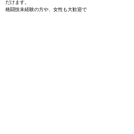
だけます。
格闘技未経験の方や、女性も大歓迎で
す！
福岡市早良区と福岡市西区の境目にあ
りアクセス便利です！
詳しくはホームページをご覧くださ
い。
https://www.startupgym.net/
すべて表示
最新記事