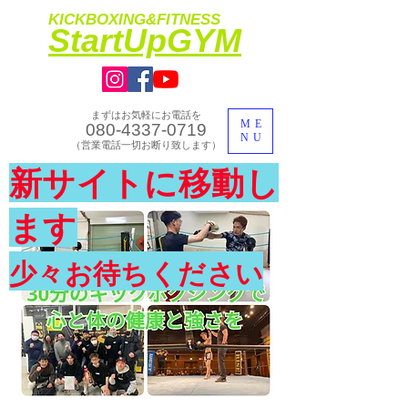
KICKBOXING&FITNESS
​StartUpGYM
まずはお気軽にお電話を
ME
080-4337-0719
NU
​（営業電話一切お断り致します）
​理想のカラダ・健康を手に入れよう
新サイトに移動し
​体験入会実施中
ます
少々お待ちください