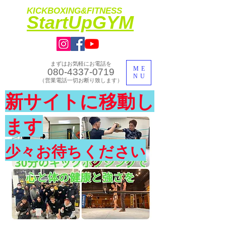
KICKBOXING&FITNESS
​StartUpGYM
まずはお気軽にお電話を
ME
080-4337-0719
NU
​（営業電話一切お断り致します）
​理想のカラダ・健康を手に入れよう
新サイトに移動し
​体験入会実施中
ます
少々お待ちください