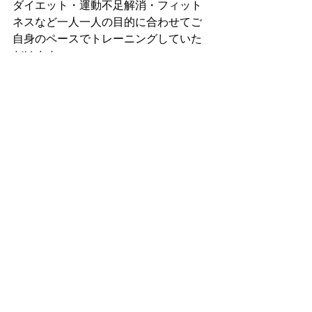
ダイエット・運動不足解消・フィット
ネスなど一人一人の目的に合わせてご
自身のペースでトレーニングしていた
だけます。
格闘技未経験の方や、女性も大歓迎で
す！
福岡市早良区と福岡市西区の境目にあ
りアクセス便利です！
体験入会実施中です✨
すべて表示
最新記事