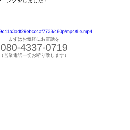
ーニングをしました！
お気軽にお電話ください
080-4337-0719
（営業電話一切お断り）
d09c41a3adf29ebcc4af7738/480p/mp4/file.mp4
想のカラダ・健康を手に入れよう
まずはお気軽にお電話を
080-4337-0719
します
験入会実施中
​（営業電話一切お断り致します）
​理想のカラダ・健康を手に入れよう