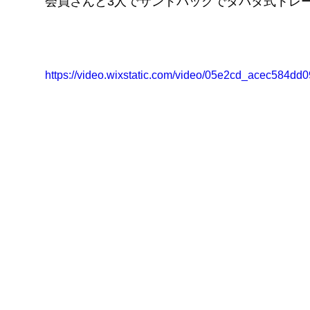
会員さんと3人でサンドバッグでタバタ式トレ
FITNESS
pGYM
［重要］料金改定のお知らせ
https://video.wixstatic.com/video/05e2cd_acec584d
理
ズ
イトに移動
​体
ス発散
！！
待ちください