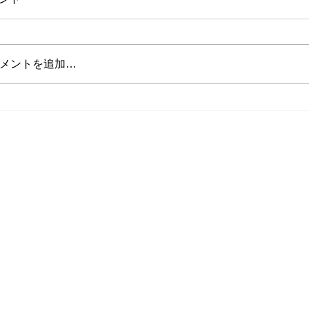
メントを追加…
山田インストラクターの投稿
将来インストラ