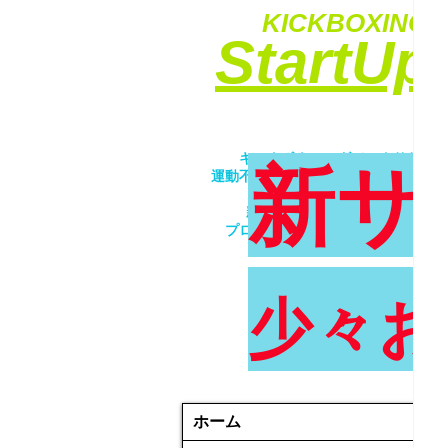
KICKBOXING&
​StartU
​キックボクシングでエクササイ
新サ
運動不足解消・ダイエット・ストレ
​女性・未経験者歓迎！！
親子で一緒にトレーニング！！
プロが優しく丁寧に指導致します
少々お
ホーム