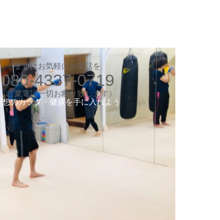
お気軽にお電話ください
080-4337-0719
（営業電話一切お断り）
想のカラダ・健康を手に入れよう
まずはお気軽にお電話を
080-4337-0719
します
験入会実施中
​（営業電話一切お断り致します）
​理想のカラダ・健康を手に入れよう