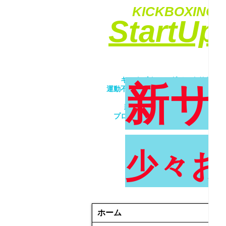
KICKBOXING&
​StartU
​キックボクシングでエクササイ
新サ
運動不足解消・ダイエット・ストレ
​女性・未経験者歓迎！！
親子で一緒にトレーニング！！
プロが優しく丁寧に指導致します
少々お
ホーム