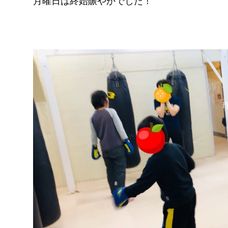
月曜日は終始賑やかでした！
FITNESS
pGYM
［重要］料金改定のお知らせ
理
ズ
イトに移動
​体
ス発散
！！
待ちください