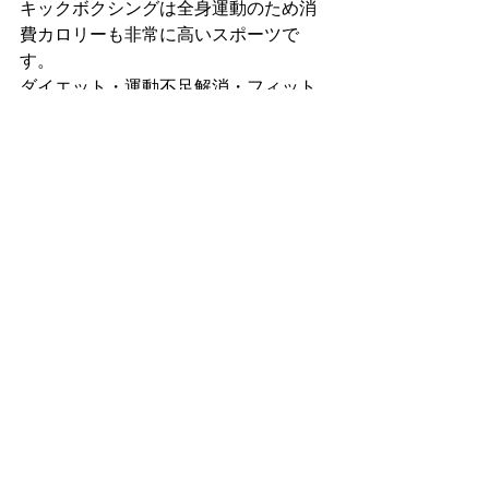
キックボクシングは全身運動のため消
費カロリーも非常に高いスポーツで
す。
ダイエット・運動不足解消・フィット
ネスなど一人一人の目的に合わせてご
自身のペースでトレーニングしていた
だけます。
格闘技未経験の方や、女性も大歓迎で
す！
福岡市早良区と福岡市西区の境目にあ
りアクセス便利です！
すべて表示
最新記事