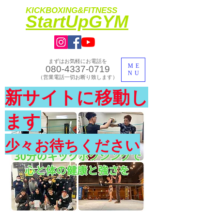
KICKBOXING&FITNESS
​StartUpGYM
まずはお気軽にお電話を
ME
080-4337-0719
NU
​（営業電話一切お断り致します）
​理想のカラダ・健康を手に入れよう
新サイトに移動し
​体験入会実施中
ます
少々お待ちください