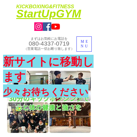
KICKBOXING&FITNESS
​StartUpGYM
まずはお気軽にお電話を
ME
080-4337-0719
NU
​（営業電話一切お断り致します）
​理想のカラダ・健康を手に入れよう
新サイトに移動し
​体験入会実施中
ます
少々お待ちください