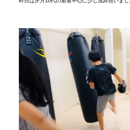
昨日は夕方10代の若者中心に少し混み合いまし
FITNESS
pGYM
［重要］料金改定のお知らせ
理
ズ
イトに移動
​体
ス発散
！！
待ちください