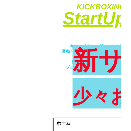
KICKBOXING&
​StartU
​キックボクシングでエクササイ
新サ
運動不足解消・ダイエット・ストレ
​女性・未経験者歓迎！！
親子で一緒にトレーニング！！
プロが優しく丁寧に指導致します
少々お
ホーム