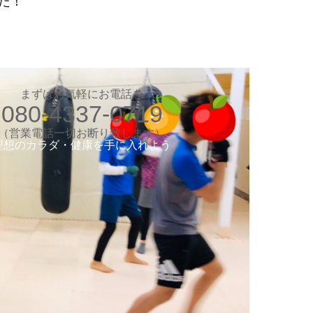
た！
お気軽にお電話ください
080-4337-0719
（営業電話一切お断り）
想のカラダ・健康を手に入れよう
まずはお気軽にお電話を
080-4337-0719
します
験入会実施中
​（営業電話一切お断り致します）
​理想のカラダ・健康を手に入れよう