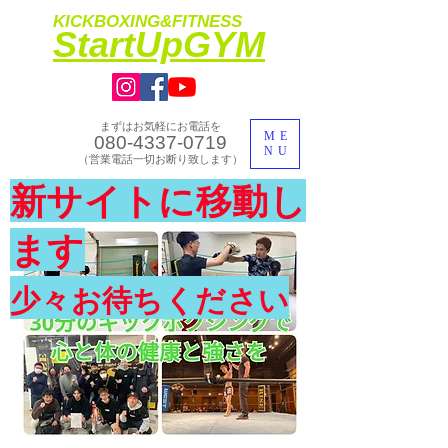
KICKBOXING&FITNESS
​StartUpGYM
まずはお気軽にお電話を
ME
080-4337-0719
NU
​（営業電話一切お断り致します）
​理想のカラダ・健康を手に入れよう
新サイトに移動し
​体験入会実施中
ます
少々お待ちください