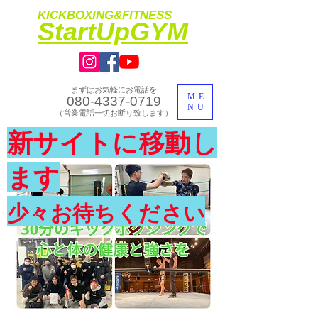
KICKBOXING&FITNESS
​StartUpGYM
まずはお気軽にお電話を
ME
080-4337-0719
NU
​（営業電話一切お断り致します）
​理想のカラダ・健康を手に入れよう
新サイトに移動し
​体験入会実施中
ます
少々お待ちください