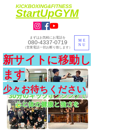
KICKBOXING&FITNESS
​StartUpGYM
まずはお気軽にお電話を
ME
080-4337-0719
NU
​（営業電話一切お断り致します）
​理想のカラダ・健康を手に入れよう
新サイトに移動し
​体験入会実施中
ます
少々お待ちください