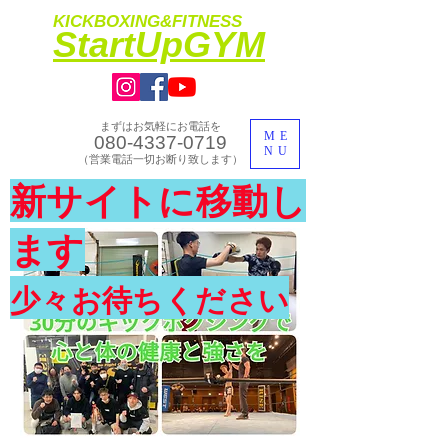
KICKBOXING&FITNESS
​StartUpGYM
まずはお気軽にお電話を
ME
080-4337-0719
NU
​（営業電話一切お断り致します）
​理想のカラダ・健康を手に入れよう
新サイトに移動し
​体験入会実施中
ます
少々お待ちください