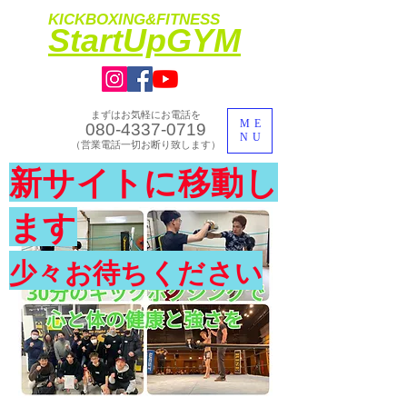
KICKBOXING&FITNESS
​StartUpGYM
まずはお気軽にお電話を
ME
080-4337-0719
NU
​（営業電話一切お断り致します）
​理想のカラダ・健康を手に入れよう
新サイトに移動し
​体験入会実施中
ます
少々お待ちください