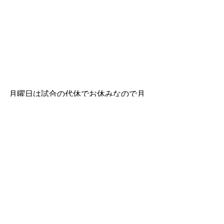
月曜日は試合の代休でお休みなので月
曜日指定の方は振り替えをお願いしま
す！
スタートアップジムホームページ
https://www.startupgym.net/