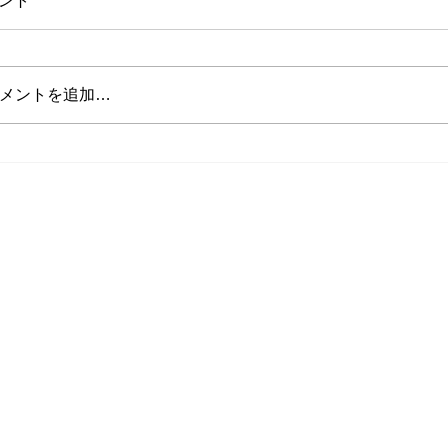
ント
メントを追加…
山田インストラクターの投稿
将来インストラ