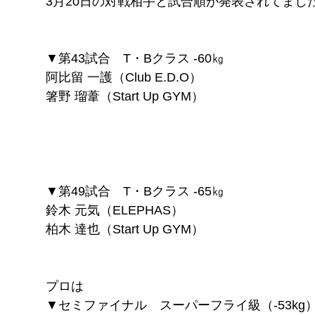
3月20日の対戦相手と試合順が発表されてまし
FITNESS
pGYM
［重要］料金改定のお知らせ
▼第43試合　T・Bクラス -60㎏
阿比留 一護（Club E.D.O）
理
箸野 瑠葦（Start Up GYM）
ズ
イトに移動
​体
ス発散
！！
▼第49試合　T・Bクラス -65㎏
待ちください
鈴木 元気（ELEPHAS）
柏木 達也（Start Up GYM）
プロは
▼セミファイナル　スーパーフライ級（-53kg） 