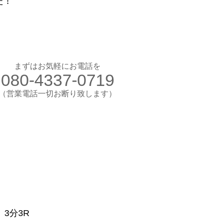
た！
お気軽にお電話ください
080-4337-0719
（営業電話一切お断り）
想のカラダ・健康を手に入れよう
まずはお気軽にお電話を
080-4337-0719
します
験入会実施中
​（営業電話一切お断り致します）
​理想のカラダ・健康を手に入れよう
3分3R