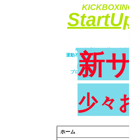
KICKBOXING&
​StartU
​キックボクシングでエクササイ
新サ
運動不足解消・ダイエット・ストレ
​女性・未経験者歓迎！！
親子で一緒にトレーニング！！
プロが優しく丁寧に指導致します
少々お
ホーム