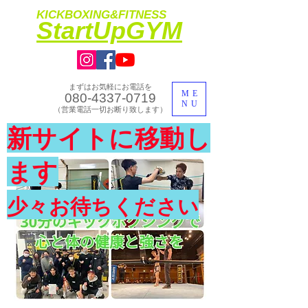
KICKBOXING&FITNESS
​StartUpGYM
まずはお気軽にお電話を
ME
080-4337-0719
NU
​（営業電話一切お断り致します）
​理想のカラダ・健康を手に入れよう
新サイトに移動し
​体験入会実施中
ます
少々お待ちください