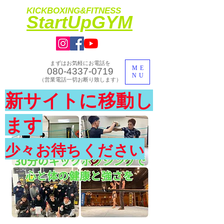
KICKBOXING&FITNESS
​StartUpGYM
まずはお気軽にお電話を
ME
080-4337-0719
NU
​（営業電話一切お断り致します）
​理想のカラダ・健康を手に入れよう
新サイトに移動し
​体験入会実施中
ます
少々お待ちください