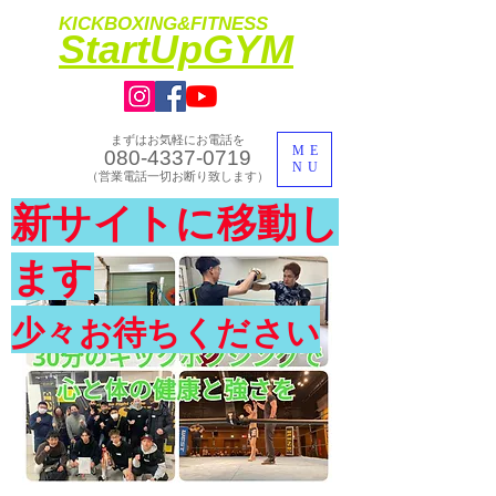
KICKBOXING&FITNESS
​StartUpGYM
まずはお気軽にお電話を
ME
080-4337-0719
NU
​（営業電話一切お断り致します）
​理想のカラダ・健康を手に入れよう
新サイトに移動し
​体験入会実施中
ます
少々お待ちください