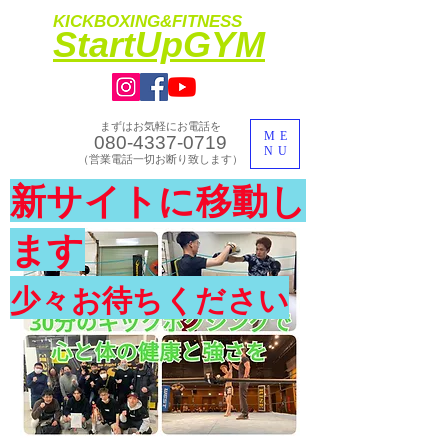
KICKBOXING&FITNESS
​StartUpGYM
まずはお気軽にお電話を
ME
080-4337-0719
NU
​（営業電話一切お断り致します）
​理想のカラダ・健康を手に入れよう
新サイトに移動し
​体験入会実施中
ます
少々お待ちください