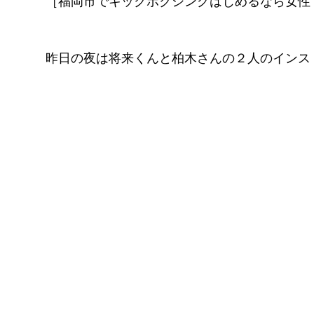
［福岡市でキックボクシングはじめるなら女性
FITNESS
pGYM
［重要］料金改定のお知らせ
昨日の夜は将来くんと柏木さんの２人のインスト
理
ズ
イトに移動
​体
ス発散
！！
待ちください