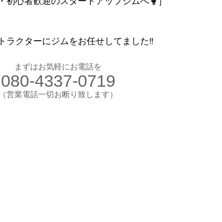
・初心者歓迎のスタートアップジムへ🥊］
お気軽にお電話ください
080-4337-0719
ラクターにジムをお任せしてました‼️
（営業電話一切お断り）
想のカラダ・健康を手に入れよう
まずはお気軽にお電話を
080-4337-0719
します
験入会実施中
​（営業電話一切お断り致します）
​理想のカラダ・健康を手に入れよう