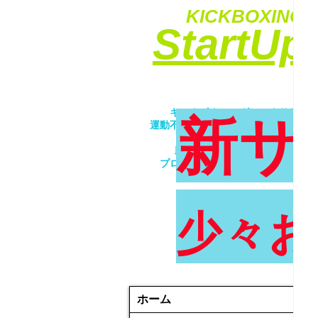
KICKBOXING&
​StartU
​キックボクシングでエクササイ
新サ
運動不足解消・ダイエット・ストレ
​女性・未経験者歓迎！！
親子で一緒にトレーニング！！
プロが優しく丁寧に指導致します
少々お
ホーム