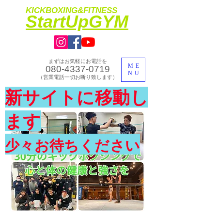
KICKBOXING&FITNESS
​StartUpGYM
まずはお気軽にお電話を
ME
080-4337-0719
NU
​（営業電話一切お断り致します）
​理想のカラダ・健康を手に入れよう
新サイトに移動し
​体験入会実施中
ます
少々お待ちください