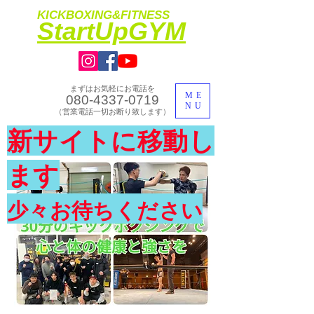
KICKBOXING&FITNESS
​StartUpGYM
まずはお気軽にお電話を
ME
080-4337-0719
NU
​（営業電話一切お断り致します）
​理想のカラダ・健康を手に入れよう
新サイトに移動し
​体験入会実施中
ます
少々お待ちください