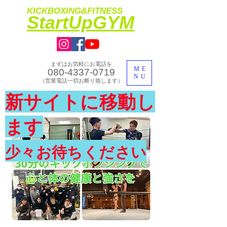
KICKBOXING&FITNESS
​StartUpGYM
まずはお気軽にお電話を
ME
080-4337-0719
NU
​（営業電話一切お断り致します）
​理想のカラダ・健康を手に入れよう
新サイトに移動し
​体験入会実施中
ます
少々お待ちください