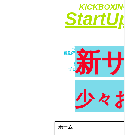
KICKBOXING&
​StartU
​キックボクシングでエクササイ
新サ
運動不足解消・ダイエット・ストレ
​女性・未経験者歓迎！！
親子で一緒にトレーニング！！
プロが優しく丁寧に指導致します
少々お
ホーム