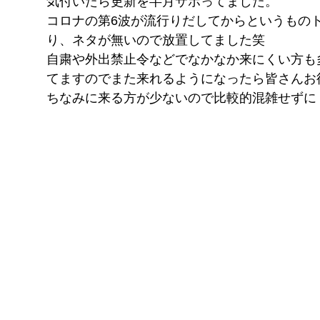
気付いたら更新を半月サボってました。
FITNESS
コロナの第6波が流行りだしてからというもの
pGYM
り、ネタが無いので放置してました笑
［重要］料金改定のお知らせ
自粛や外出禁止令などでなかなか来にくい方も
てますのでまた来れるようになったら皆さんお
理
ちなみに来る方が少ないので比較的混雑せずに
ズ
イトに移動
​体
ス発散
！！
待ちください