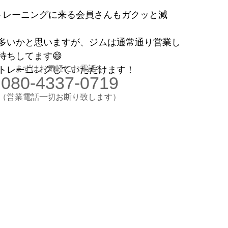
トレーニングに来る会員さんもガクッと減
お気軽にお電話ください
080-4337-0719
多いかと思いますが、ジムは通常通り営業し
（営業電話一切お断り）
待ちしてます😄
想のカラダ・健康を手に入れよう
まずはお気軽にお電話を
トレーニングしていただけます！
080-4337-0719
します
験入会実施中
​（営業電話一切お断り致します）
​理想のカラダ・健康を手に入れよう