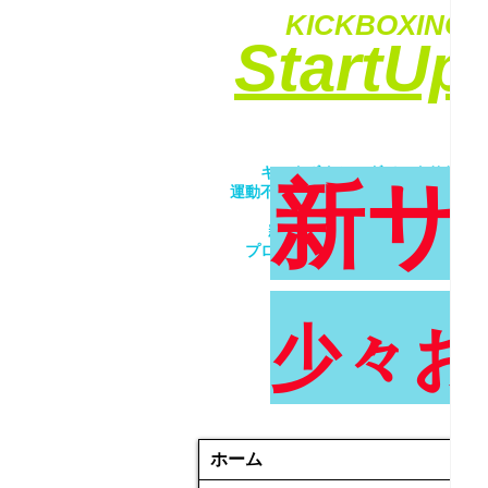
KICKBOXING&
​StartU
​キックボクシングでエクササイ
新サ
運動不足解消・ダイエット・ストレ
​女性・未経験者歓迎！！
親子で一緒にトレーニング！！
プロが優しく丁寧に指導致します
少々お
ホーム