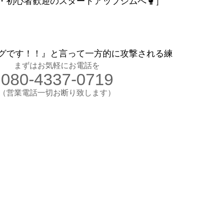
・初心者歓迎のスタートアップジムへ🥊］
お気軽にお電話ください
080-4337-0719
（営業電話一切お断り）
グです！！』と言って一方的に攻撃される練
想のカラダ・健康を手に入れよう
まずはお気軽にお電話を
080-4337-0719
します
験入会実施中
​（営業電話一切お断り致します）
​理想のカラダ・健康を手に入れよう