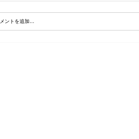
メントを追加…
山田インストラクターの投稿
将来インストラ