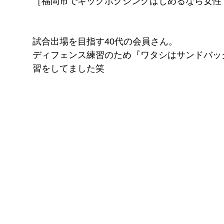
［福岡市でキックボクシングはじめるなら女性
FITNESS
pGYM
［重要］料金改定のお知らせ
試合出場を目指す40代の会員さん。
ディフェンス練習のため『ワタシはサンドバッ
理
習をしてました笑
ズ
イトに移動
​体
ス発散
！！
待ちください