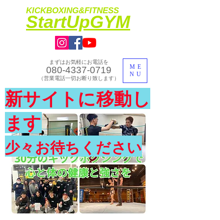
KICKBOXING&FITNESS
​StartUpGYM
まずはお気軽にお電話を
ME
080-4337-0719
NU
​（営業電話一切お断り致します）
​理想のカラダ・健康を手に入れよう
新サイトに移動し
​体験入会実施中
ます
少々お待ちください